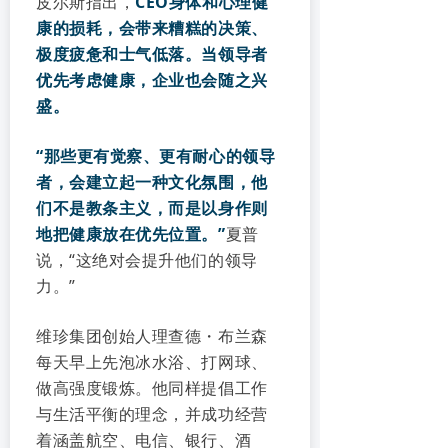
皮尔斯指出，
CEO身体和心理健
康的损耗，会带来糟糕的决策、
极度疲惫和士气低落。当领导者
优先考虑健康，企业也会随之兴
盛。
“那些更有觉察、更有耐心的领导
者，会建立起一种文化氛围，他
们不是教条主义，而是以身作则
地把健康放在优先位置。”
夏普
说，“这绝对会提升他们的领导
力。”
维珍集团创始人理查德・布兰森
每天早上先泡冰水浴、打网球、
做高强度锻炼。他同样提倡工作
与生活平衡的理念，并成功经营
着涵盖航空、电信、银行、酒