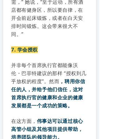
需，” 她说，“至于运动，所有酒
店都有健身区，所以要自律，在
开会前起床锻炼，或者在白天安
排时间锻炼。这会带来很大不
同。”
7. 学
会
授权
并非每个首席执行官都能像沃
伦・巴菲特建议的那样 “授权到几
乎放权的程度”。然而
，聘用你信
任的人，并给予他们信任，这对
首席执行官的健康和企业的健康
发展都是一个成功的策略。
在这方面，
伟事达可以通过核心
高管小组及其他项目提供帮助，
培养团队的领导能力。