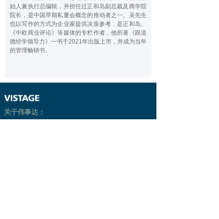
始人兼执行总编辑，并担任过正和岛副总裁及商学院
院长，是中国早期私董会概念的推动者之一。吴先生
也以写作的方式为企业家提供决策参考，是正和岛、
《中欧商业评论》等媒体的专栏作者，他所著《跟道
德经学领导力》一书于2021年出版上市，并成为当年
的管理畅销书。
关于伟事达：
伟事达起源与发展
伟事达动态
联系我们
关于老椅子
伟事达会员：
伟事达价值
成为会员
伟事达小组
推荐新会员
会员故事