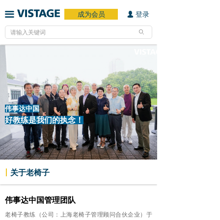
成为会员
登录
끀
넙
ꄙ
伟事达中国
好教练是我们的执念！
丨
关于老椅子
伟事达中国管理团队
老椅子教练（公司：上海老椅子管理顾问合伙企业）于